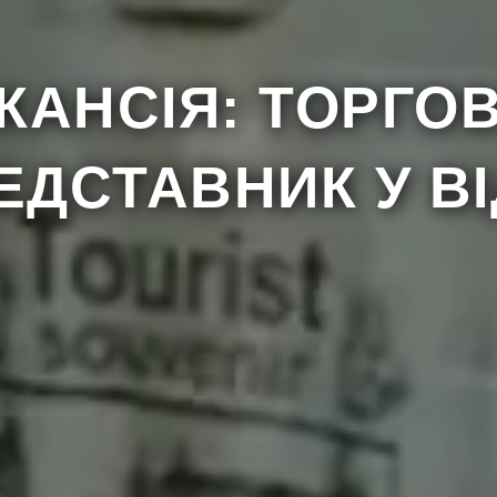
e
КАНСІЯ: ТОРГО
fon
ЕДСТАВНИК У ВІ
Send
r personenbezogenen Daten
ogener Daten im Zusammenhang mit der Übermittlung einer Anfrage über das Kon
 der Anfrage erforderlich. Ich wurde darüber informiert, dass ich das Recht habe, au
 beantragen. Datenschutz-Bestimmungen. Der Administrator der personenbezogenen D
nciszka Klimczaka 17/80, 02-797 Warschau, Polen, mit einer Steueridentifikations
nd die Cookie-Richtlinie gelesen und akzeptiere sie
DATENSCHUTZ und