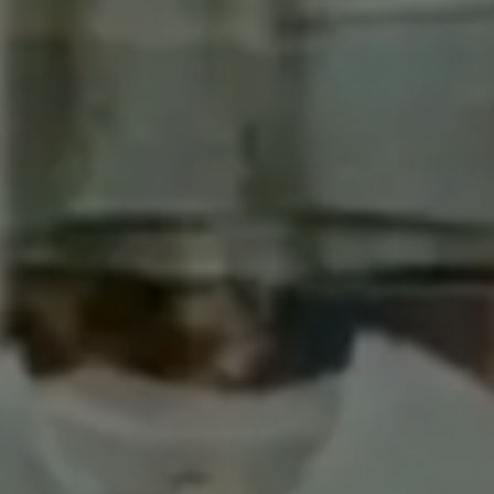
ot an!
Nachricht
kruf anfordern