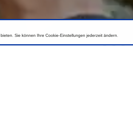
ieten. Sie können Ihre Cookie-Einstellungen jederzeit ändern.
 туристичних сувенірів у ЄС з 2006 року. Ми шукаємо
звитку продажів сувенірної продукції (магніти, кухлі,
инах та роздрібних мережах.
ні та околицях.