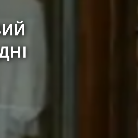
ВИЙ
ДНІ
en
taktformular einverstanden. Die Angabe der
f meine Daten zuzugreifen, sie zu korrigieren
aten ist die Firma Suvenix Sp. z o.o., die
nummer (NIP) 5213652924.
 COOKIES-RICHTLINIE
Senden