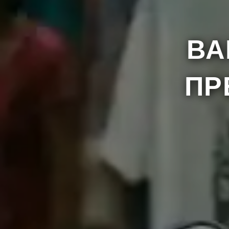
Nam
Kontakt-Telefon
ВА
Tele
E-mail
ПР
Ich bin mit der Verarbeitung meine
gemäß dem Gesetz zum Schutz personenbez
Daten ist freiwillig, jedoch zur Bearbeitung
und die Einstellung ihrer Verarbeitung zu
unter der folgenden Adresse tätig ist: Fra
Ich habe die Datenschutzrichtlinie u