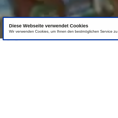
Diese Webseite verwendet Cookies
Wir verwenden Cookies, um Ihnen den bestmöglichen Service zu b
Компанія
Suvenix
— виробник і дистриб’ютор
торгового представника у місті
Відень
для ро
чарки, тарілки, брелоки) у туристичних магаз
Ваші основні завдання
Пошук і залучення нових B2B-клієнтів у Від