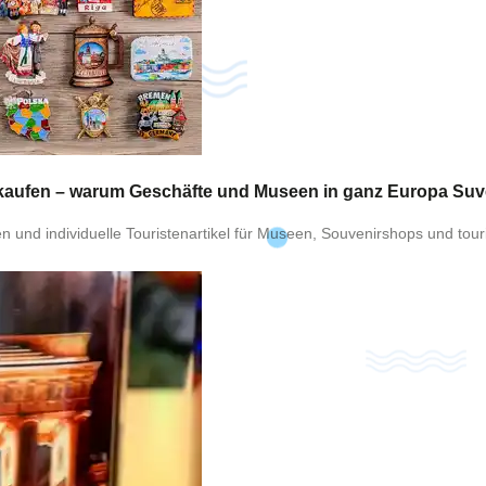
ot an!
rkaufen – warum Geschäfte und Museen in ganz Europa Suve
kruf anfordern
und individuelle Touristenartikel für Museen, Souvenirshops und touris
e
fon