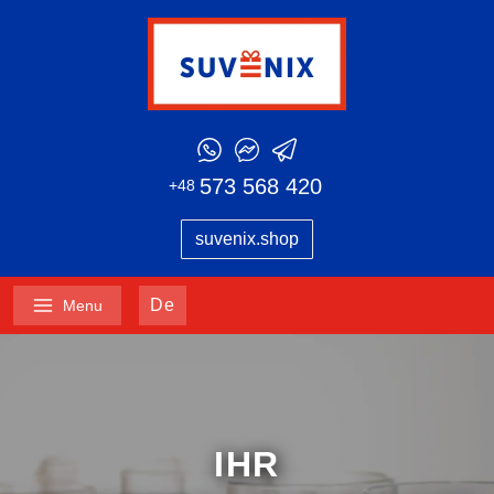
573 568 420
+48
suvenix.shop
De
Menu
IHR