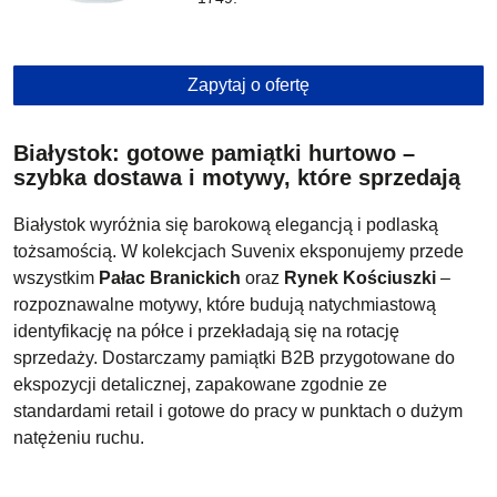
Zapytaj o ofertę już teraz!
Zapytaj o ofertę
Białystok: gotowe pamiątki hurtowo –
szybka dostawa i motywy, które sprzedają
Zostaw numer + kierunkowy.
Skontaktujemy się z Tobą i dopasujemy
Białystok wyróżnia się barokową elegancją i podlaską
ofertę do Twoich potrzeb.
tożsamością. W kolekcjach Suvenix eksponujemy przede
wszystkim
Pałac Branickich
oraz
Rynek Kościuszki
–
rozpoznawalne motywy, które budują natychmiastową
Twoje imię
identyfikację na półce i przekładają się na rotację
sprzedaży. Dostarczamy pamiątki B2B przygotowane do
ekspozycji detalicznej, zapakowane zgodnie ze
standardami retail i gotowe do pracy w punktach o dużym
Twój numer telefonu
natężeniu ruchu.