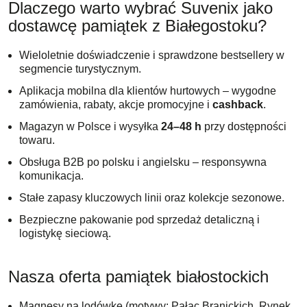
Dlaczego warto wybrać Suvenix jako
dostawcę pamiątek z Białegostoku?
Wyślij
Wieloletnie doświadczenie i sprawdzone bestsellery w
segmencie turystycznym.
Aplikacja mobilna dla klientów hurtowych – wygodne
zamówienia, rabaty, akcje promocyjne i
cashback
.
Magazyn w Polsce i wysyłka
24–48 h
przy dostępności
towaru.
Obsługa B2B po polsku i angielsku – responsywna
komunikacja.
Stałe zapasy kluczowych linii oraz kolekcje sezonowe.
Bezpieczne pakowanie pod sprzedaż detaliczną i
logistykę sieciową.
Nasza oferta pamiątek białostockich
Magnesy na lodówkę
(motywy: Pałac Branickich, Rynek