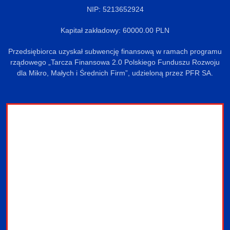
NIP: 5213652924
Kapitał zakładowy: 60000.00 PLN
Przedsiębiorca uzyskał subwencję finansową w ramach programu
rządowego „Tarcza Finansowa 2.0 Polskiego Funduszu Rozwoju
dla Mikro, Małych i Średnich Firm”, udzieloną przez PFR SA.