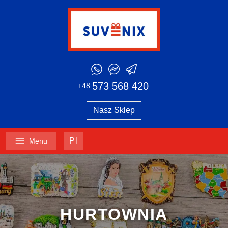
573 568 420
+48
Nasz Sklep
Pl
Menu
HURTOWNIA