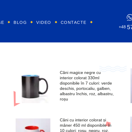
SE
BLOG
VIDEO
CONTACTE
5
+48
Căni magice negre cu
interior colorat 330ml
disponibile în 7 culori: verde
deschis, portocaliu, galben,
albastru închis, roz, albastru,
roșu
Căni cu interior colorat și
mâner 450 ml disponibile în
10 culori: roșu, negru, roz,