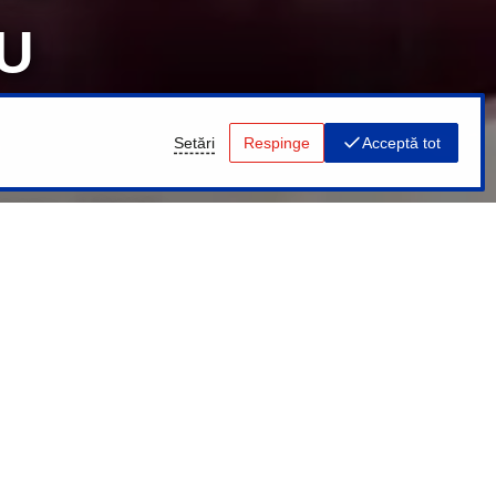
U
!
Setări
Respinge
Acceptă tot
ere - Găsiți