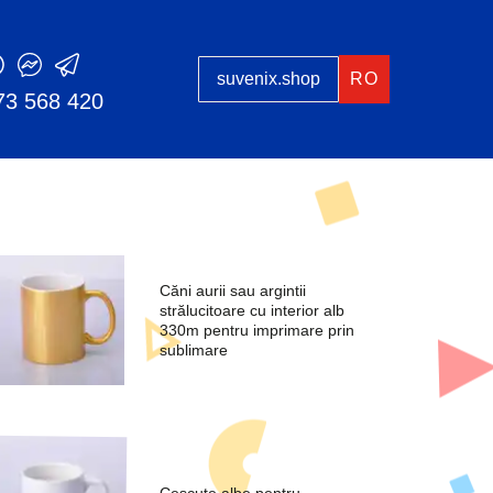
suvenix.shop
RO
73 568 420
Căni aurii sau argintii
strălucitoare cu interior alb
330m pentru imprimare prin
sublimare