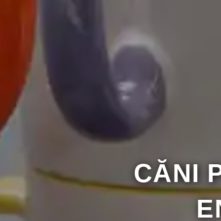
CĂNI 
E