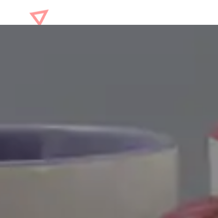
e
fon de contact
Trim