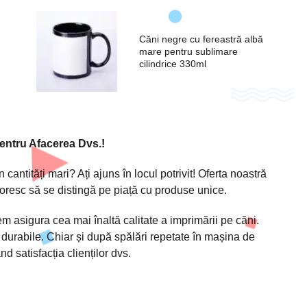
Căni negre cu fereastră albă
mare pentru sublimare
cilindrice 330ml
entru Afacerea Dvs.!
 cantități mari? Ați ajuns în locul potrivit! Oferta noastră
doresc să se distingă pe piață cu produse unice.
 asigura cea mai înaltă calitate a imprimării pe căni.
t, durabile. Chiar și după spălări repetate în mașina de
 satisfacția clienților dvs.
icitați un apel invers