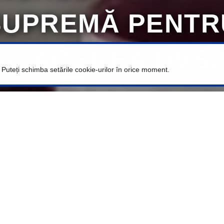
SUPREMĂ PENTR
AFACEREA DVS.
. Puteți schimba setările cookie-urilor în orice moment.
e Modele pentru Fiecare Tip de Afac
Modelul Perfect!