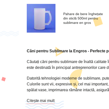
Pahare de bere înghețate
din sticlă 500ml pentru
sublimare en gros
Căni pentru Sublimare la Engros - Perfecte p
Cereți o ofertă acum!
Căutați căni pentru sublimare de înaltă calitate în
este destinată în principal antreprenorilor care 
Datorită tehnologiei moderne de sublimare, putem
Culorile sunt vii, expresive și, cel mai importan
spălat vase, imprimarea rămâne intactă, asigurând
Sol
Citește mai mult