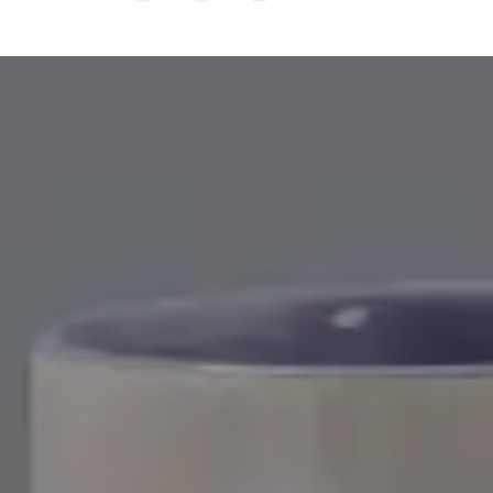
Num
Tele