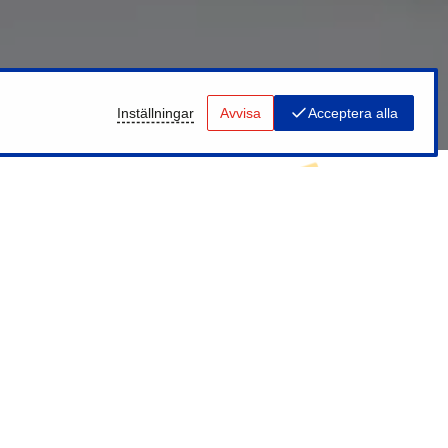
Inställningar
Avvisa
Acceptera alla
Guld- eller silverglänsande
muggar med vitt inre 330m
för sublimeringstryck