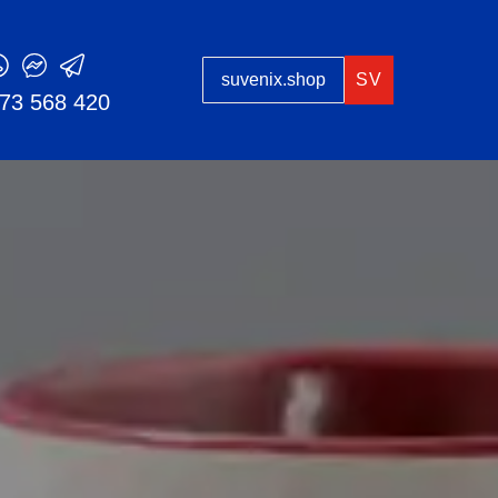
suvenix.shop
SV
73 568 420