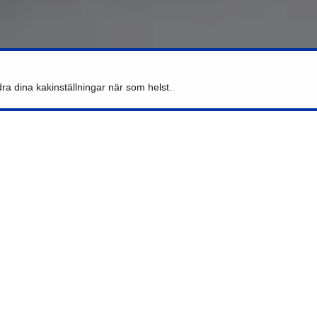
ra dina kakinställningar när som helst.
Magiska svarta muggar med
färgat inre 330ml finns i 7
färger: ljusgrön, orange, gul,
marinblå, rosa, blå, röd
Muggar med färgat inre och
handtag 450 ml finns i 10