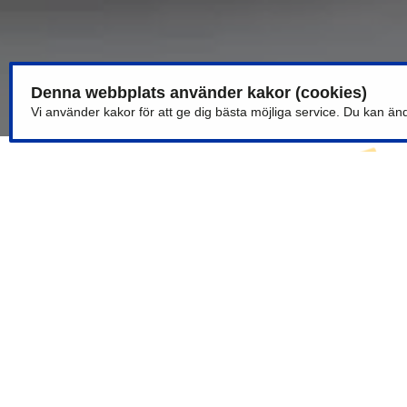
Denna webbplats använder kakor (cookies)
Vi använder kakor för att ge dig bästa möjliga service. Du kan änd
Vita sublimeringsmuggar
klass AA+ 330 ml
Sublimeringsmuggar med
färgat inre och handtag 330