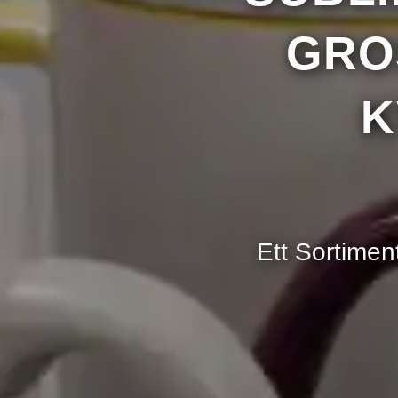
Nam
GRO
Tele
K
Ett Sortimen