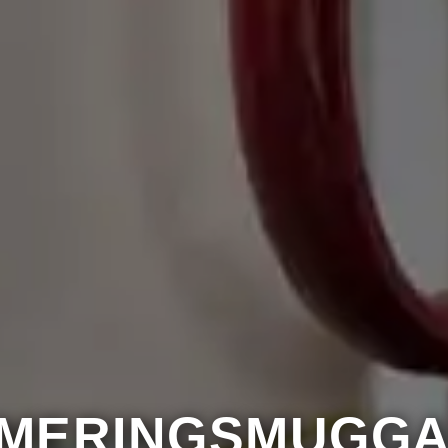
är återuppringning
IMERINGSMUGGA