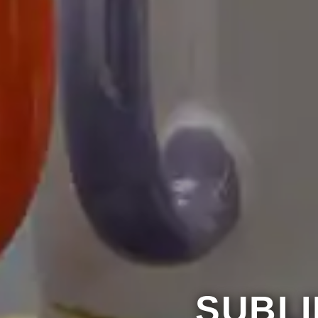
Få ett erbjudande nu!
Beg
SUBL