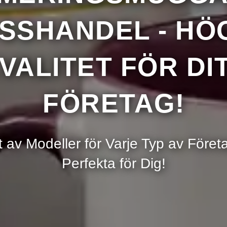
n
SSHANDEL - HÖ
fon
VALITET FÖR DI
FÖRETAG!
Skic
t av Modeller för Varje Typ av Företa
Perfekta för Dig!