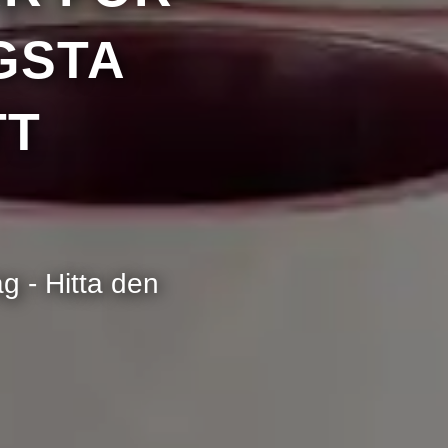
GSTA
TT
ka
g - Hitta den