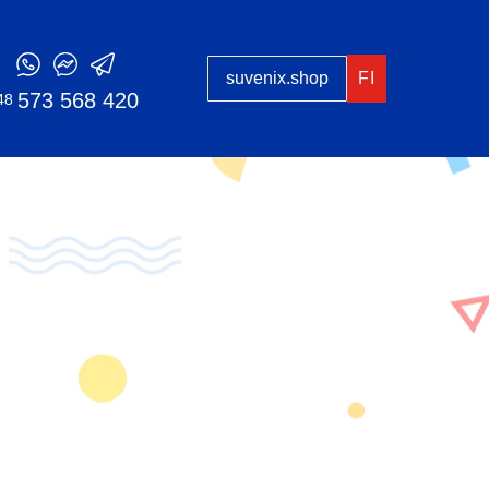
suvenix.shop
FI
573 568 420
48