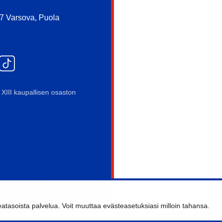
97 Varsova, Puola
XIII kaupallisen osaston
asoista palvelua. Voit muuttaa evästeasetuksiasi milloin tahansa.