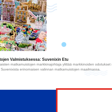
dä takaisinsoittoa
jen Valmistuksessa: Suvenixin Etu
lin
aisten matkamuistojen markkinajohtaja ylittää markkinoiden odotukset si
ät Suvenixista erinomaisen valinnan matkamuistojen maailmassa.
Lähe