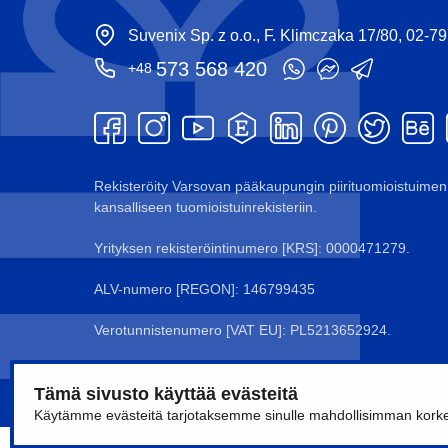
Suvenix Sp. z o.o., F. Klimczaka 17/80, 02-7
573 568 420
+48
Rekisteröity Varsovan pääkaupungin piirituomioistuimen 
kansalliseen tuomioistuinrekisteriin.
Yrityksen rekisteröintinumero [KRS]: 0000471279.
ALV-numero [REGON]: 146799435
Verotunnistenumero [VAT EU]: PL5213652924.
Tämä sivusto käyttää evästeitä
Käytämme evästeitä tarjotaksemme sinulle mahdollisimman korkeat