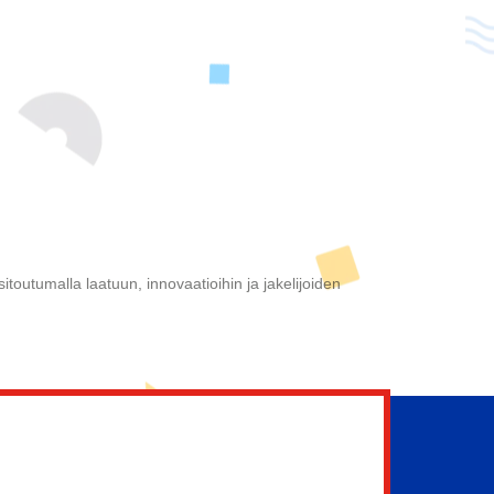
toutumalla laatuun, innovaatioihin ja jakelijoiden
tä