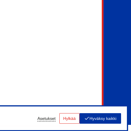
Asetukset
Hylkää
Hyväksy kaikki