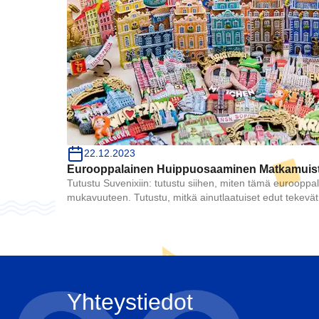
Pyy
Nimi
22.12.2023
Eurooppalainen Huippuosaaminen Matkamuisto
Puhe
Tutustu Suvenixiin: tutustu siihen, miten tämä eurooppal
mukavuuteen. Tutustu, mitkä ainutlaatuiset edut tekev
Yhteystiedot